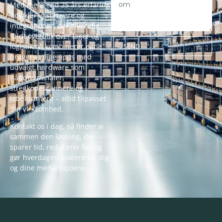
Med mere end 25 års erfaring
udvikler vi software og
integrationer, der giver dig
fuldt overblik over lager og
SEND
logistik. Vi kombinerer egne
brugervenlige apps med
Alternative:
udvalgt hardware som
håndterminaler,
stregkodescannere og
labelprintere – altid tilpasset
din virksomhed.
Kontakt os i dag, så finder vi
sammen den løsning, der
sparer tid, reducerer fejl og
gør hverdagen enklere for dig
og dine medarbejdere.