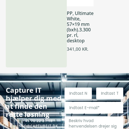
PP, Ultimate
White,
57×19 mm
(bxh).3.300
pr. rl,
desktop
341,00
KR.
Capture IT
hjælper dig med
at finde den
rette løsning
+45 70 22 21 18
INFO@CAPTUREIT.DK