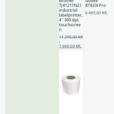
Brother
Godex
TJ4121TNZ1
RT833i Pro
industriel
6.495,00
KR.
labelprinter,
4″ 300 dpi,
touchscree
n
11.295,00
KR
.
7.900,00
KR.