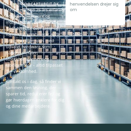
INFO@CAPTUREIT.DK
Med mere end 25 års erfaring
udvikler vi software og
integrationer, der giver dig
fuldt overblik over lager og
SEND
logistik. Vi kombinerer egne
brugervenlige apps med
Alternative:
udvalgt hardware som
håndterminaler,
stregkodescannere og
labelprintere – altid tilpasset
din virksomhed.
Kontakt os i dag, så finder vi
sammen den løsning, der
sparer tid, reducerer fejl og
gør hverdagen enklere for dig
og dine medarbejdere.