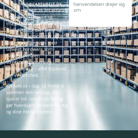
INFO@CAPTUREIT.DK
Med mere end 25 års erfaring
udvikler vi software og
integrationer, der giver dig
fuldt overblik over lager og
SEND
logistik. Vi kombinerer egne
brugervenlige apps med
Alternative:
udvalgt hardware som
håndterminaler,
stregkodescannere og
labelprintere – altid tilpasset
din virksomhed.
Kontakt os i dag, så finder vi
sammen den løsning, der
sparer tid, reducerer fejl og
gør hverdagen enklere for dig
og dine medarbejdere.