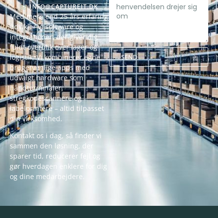
INFO@CAPTUREIT.DK
Med mere end 25 års erfaring
udvikler vi software og
integrationer, der giver dig
fuldt overblik over lager og
SEND
logistik. Vi kombinerer egne
brugervenlige apps med
Alternative:
udvalgt hardware som
håndterminaler,
stregkodescannere og
labelprintere – altid tilpasset
din virksomhed.
Kontakt os i dag, så finder vi
sammen den løsning, der
sparer tid, reducerer fejl og
gør hverdagen enklere for dig
og dine medarbejdere.