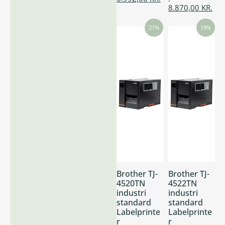
8.870,00
KR.
21%
19%
Brother TJ-
Brother TJ-
4520TN
4522TN
industri
industri
standard
standard
Labelprinte
Labelprinte
r
r