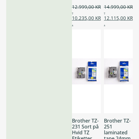
12.999,00
KR
14.999,00
KR
.
.
10.235,00
KR
12.115,00
KR
.
.
Brother TZ-
Brother TZ-
231 Sort på
251
Hvid TZ
laminated
Etiketter
tape 24mm