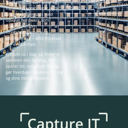
fuldt overblik over lager og
SEND
logistik. Vi kombinerer egne
brugervenlige apps med
Alternative:
udvalgt hardware som
håndterminaler,
stregkodescannere og
labelprintere – altid tilpasset
din virksomhed.
Kontakt os i dag, så finder vi
sammen den løsning, der
sparer tid, reducerer fejl og
gør hverdagen enklere for dig
og dine medarbejdere.