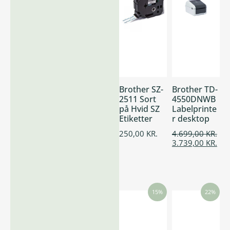
Brother SZ-
Brother TD-
2511 Sort
4550DNWB
på Hvid SZ
Labelprinte
Etiketter
r desktop
250,00
KR.
4.699,00
KR.
3.739,00
KR.
15%
22%