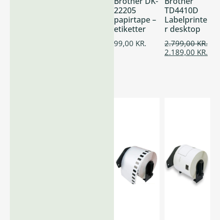
Brother DK-
Brother
22205
TD4410D
papirtape –
Labelprinte
etiketter
r desktop
99,00
KR.
2.799,00
KR.
2.189,00
KR.