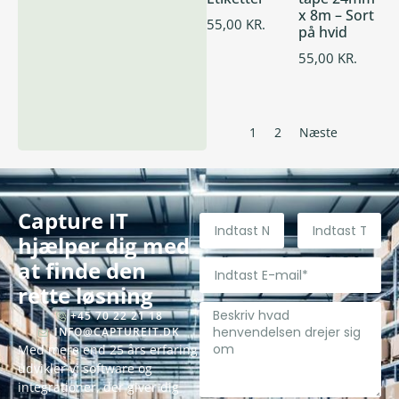
x 8m – Sort
55,00
KR.
på hvid
55,00
KR.
1
2
Næste
Capture IT
hjælper dig med
at finde den
rette løsning
+45 70 22 21 18
INFO@CAPTUREIT.DK
Med mere end 25 års erfaring
udvikler vi software og
integrationer, der giver dig