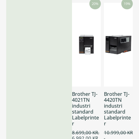
20%
19%
Brother TJ-
Brother TJ-
4021TN
4420TN
industri
industri
standard
standard
Labelprinte
Labelprinte
r
r
8.699,00
KR.
10.999,00
KR
6.992,00
KR.
.