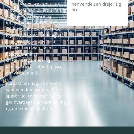
INFO@CAPTUREIT.DK
Med mere end 25 års erfaring
udvikler vi software og
integrationer, der giver dig
fuldt overblik over lager og
SEND
logistik. Vi kombinerer egne
brugervenlige apps med
Alternative:
udvalgt hardware som
håndterminaler,
stregkodescannere og
labelprintere – altid tilpasset
din virksomhed.
Kontakt os i dag, så finder vi
sammen den løsning, der
sparer tid, reducerer fejl og
gør hverdagen enklere for dig
og dine medarbejdere.