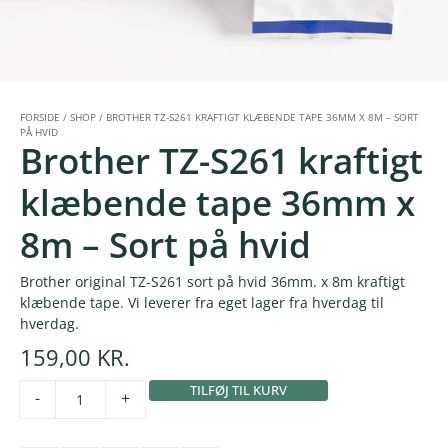
FORSIDE
/
SHOP
/
BROTHER TZ-S261 KRAFTIGT KLÆBENDE TAPE 36MM X 8M – SORT
PÅ HVID
Brother TZ-S261 kraftigt
klæbende tape 36mm x
8m – Sort på hvid
Brother original TZ-S261 sort på hvid 36mm. x 8m kraftigt
klæbende tape. Vi leverer fra eget lager fra hverdag til
hverdag.
159,00
KR.
TILFØJ TIL KURV
Alternative:
-
+