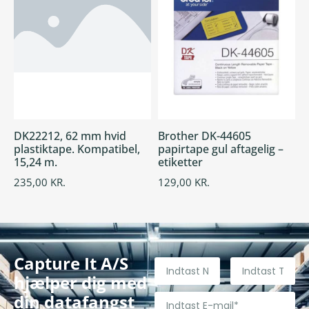
DK22212, 62 mm hvid
Brother DK-44605
plastiktape. Kompatibel,
papirtape gul aftagelig –
15,24 m.
etiketter
235,00
KR.
129,00
KR.
Capture It A/S
hjælper dig med
din datafangst