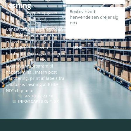
løsning
Vi løfter alle typer opgaver
inden for datafangst.
Uanset om det er stregkoder,
NFC, RFID eller andet, så kan
vi levere den løsning, du
efterspørger. Vi leverer
SEND
hardware, men også samlede
Alternative:
løsninger, som f. eks.
lagerstyringsprogram til
håndterminal, intern post
håndtering, print af labels fra
database, læsning af RFID/
NFC chip m.m
+45 70 22 21 18
INFO@CAPTUREIT.DK