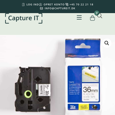
LOG IND
OPRET KONTO
+45 70 22 21 18
INFO@CAPTUREIT.DK
0
Din kurv er tom.
0,00
kr.
Subtotal:
0,00
kr.
inkl. moms
KØB FOR
500,00
KR.
MERE FOR GRATIS FRAGT
SE KURV
GÅ TIL KASSE