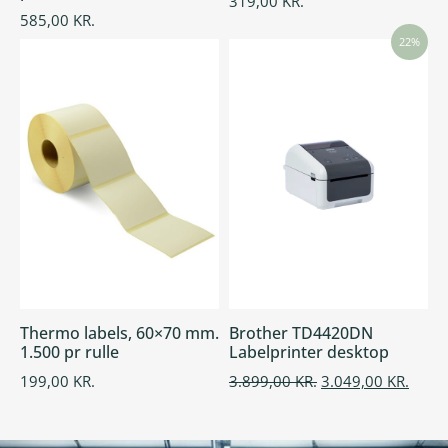
319,00
KR.
585,00
KR.
22%
Thermo labels, 60×70 mm.
Brother TD4420DN
1.500 pr rulle
Labelprinter desktop
199,00
KR.
3.899,00
KR.
3.049,00
KR.