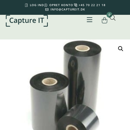
LOG IND
OPRET KONTO
+45 70 22 21 18
INFO@CAPTUREIT.DK
0
Din kurv er tom.
0,00
kr.
Subtotal:
0,00
kr.
inkl. moms
KØB FOR
500,00
KR.
MERE FOR GRATIS FRAGT
SE KURV
GÅ TIL KASSE