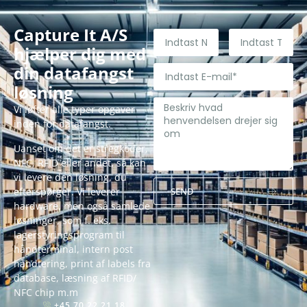
Capture It A/S
hjælper dig med
din datafangst
løsning
Vi løfter alle typer opgaver
inden for datafangst.
Uanset om det er stregkoder,
NFC, RFID eller andet, så kan
vi levere den løsning, du
efterspørger. Vi leverer
SEND
hardware, men også samlede
Alternative:
løsninger, som f. eks.
lagerstyringsprogram til
håndterminal, intern post
håndtering, print af labels fra
database, læsning af RFID/
NFC chip m.m
+45 70 22 21 18