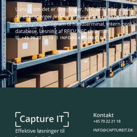
Uanset om det er stregkoder, NFC, RFID eller andet, s
du efterspørger. Vi leverer hardware, men også samle
lagerstyringsprogram til håndterminal, intern post hå
database, læsning af RFID/ NFC chip m.m
+45 70 22 21 18
INFO@CAPTUREIT.DK
Kontakt
+45 70 22 21 18
INFO@CAPTUREIT.DK
Effektive løsninger til