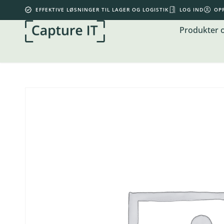
EFFEKTIVE LØSNINGER TIL LAGER OG LOGISTIK
LOG IND
OP
Produkter 
Din kurv er tom.
0,00
kr.
Subtotal:
0,00
kr.
inkl. moms
KØB FOR
500,00
KR.
MERE FOR GRATIS FRAGT
SE KURV
GÅ TIL KASSE