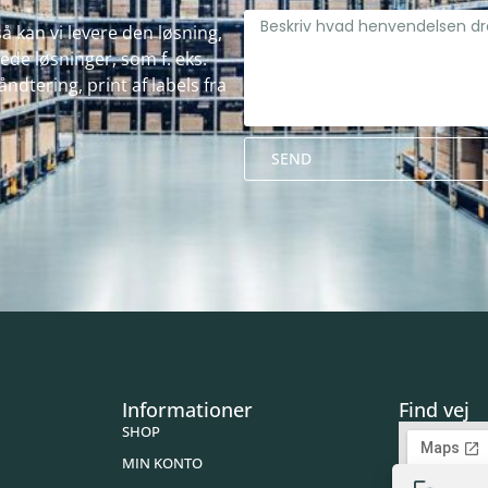
å kan vi levere den løsning,
de løsninger, som f. eks.
ndtering, print af labels fra
SEND
Alternative:
Informationer
Find vej
SHOP
MIN KONTO