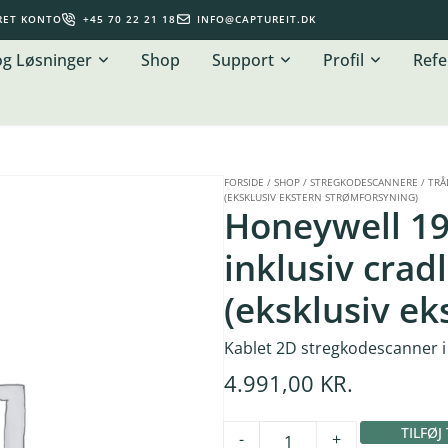
RET KONTO
+45 70 22 21 18
INFO@CAPTUREIT.DK
og Løsninger
Shop
Support
Profil
Refe
FORSIDE
/
SHOP
/
STREGKODESCANNERE
/
TRÅ
(EKSKLUSIV EKSTERN STRØMFORSYNING)
Honeywell 195
inklusiv crad
(eksklusiv ek
Kablet 2D stregkodescanner i pr
4.991,00
KR.
TILFØJ
-
+