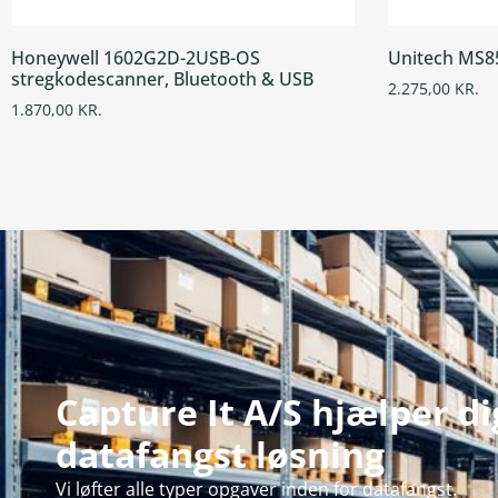
Honeywell 1602G2D-2USB-OS
Unitech MS8
stregkodescanner, Bluetooth & USB
2.275,00
KR.
1.870,00
KR.
Capture It A/S hjælper d
datafangst løsning
Vi løfter alle typer opgaver inden for datafangst.