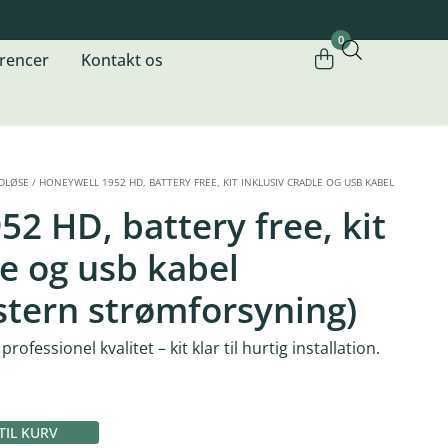
0
rencer
Kontakt os
DLØSE
/
HONEYWELL 1952 HD, BATTERY FREE, KIT INKLUSIV CRADLE OG USB KABEL
2 HD, battery free, kit
le og usb kabel
stern strømforsyning)
ofessionel kvalitet – kit klar til hurtig installation.
 TIL KURV
Alternative: