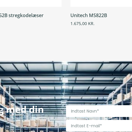
52B stregkodelæser
Unitech MS822B
1.675,00
KR.
ig med din