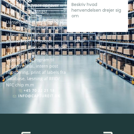
Vi løfter alle typer opgaver
inden for datafangst.
Uanset om det er stregkoder,
NFC, RFID eller andet, så kan
vi levere den løsning, du
efterspørger. Vi leverer
SEND
hardware, men også samlede
Alternative:
løsninger, som f. eks.
lagerstyringsprogram til
håndterminal, intern post
håndtering, print af labels fra
database, læsning af RFID/
NFC chip m.m
+45 70 22 21 18
INFO@CAPTUREIT.DK