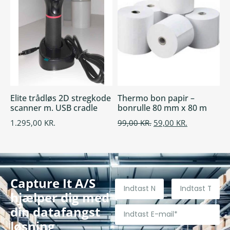
Elite trådløs 2D stregkode
Thermo bon papir –
scanner m. USB cradle
bonrulle 80 mm x 80 m
1.295,00
KR.
99,00
KR.
59,00
KR.
Capture It A/S
hjælper dig med
din datafangst
løsning