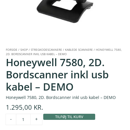
FORSIDE
/
SHOP
/
STREGKODESCANNERE
/
KABLEDE SCANNERE
/
HONEYWELL 7580,
2D. BORDSCANNER INKL USB KABEL – DEMO
Honeywell 7580, 2D.
Bordscanner inkl usb
kabel – DEMO
Honeywell 7580, 2D. Bordscanner inkl usb kabel – DEMO
1.295,00
KR.
TILFØJ TIL KURV
Alternative:
-
+