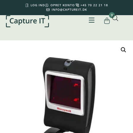
LOG IND
OPRET KONTO
+45 70 22 21 18
INFO@CAPTUREIT.DK
0
Din kurv er tom.
0,00
kr.
Subtotal:
0,00
kr.
inkl. moms
KØB FOR
500,00
KR.
MERE FOR GRATIS FRAGT
SE KURV
GÅ TIL KASSE