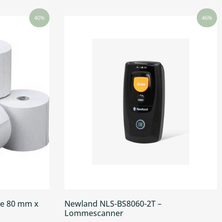
40%
46%
le 80 mm x
Newland NLS-BS8060-2T –
Lommescanner