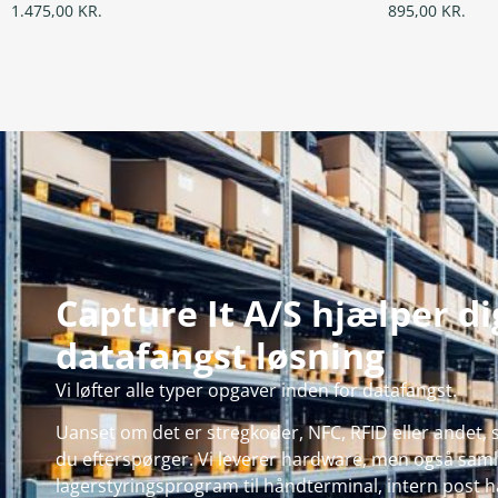
1.475,00
KR.
895,00
KR.
Capture It A/S hjælper d
datafangst løsning
Vi løfter alle typer opgaver inden for datafangst.
Uanset om det er stregkoder, NFC, RFID eller andet, s
du efterspørger. Vi leverer hardware, men også samle
lagerstyringsprogram til håndterminal, intern post hå