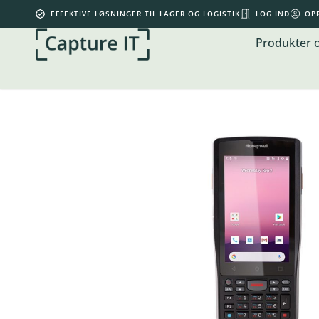
EFFEKTIVE LØSNINGER TIL LAGER OG LOGISTIK
LOG IND
OP
Produkter 
Din kurv er tom.
0,00
kr.
Subtotal:
0,00
kr.
inkl. moms
KØB FOR
500,00
KR.
MERE FOR GRATIS FRAGT
SE KURV
GÅ TIL KASSE