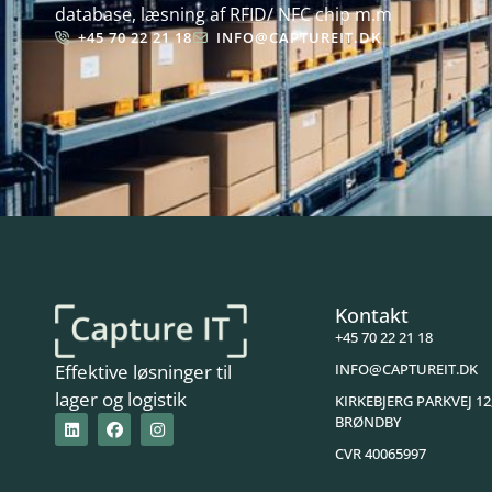
database, læsning af RFID/ NFC chip m.m
+45 70 22 21 18
INFO@CAPTUREIT.DK
Kontakt
+45 70 22 21 18
INFO@CAPTUREIT.DK
Effektive løsninger til
lager og logistik
KIRKEBJERG PARKVEJ 12
BRØNDBY
CVR 40065997