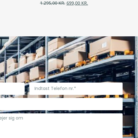
1.295,00
KR.
699,00
KR.