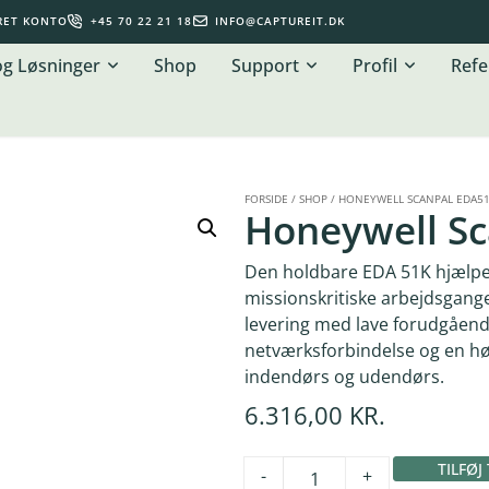
RET KONTO
+45 70 22 21 18
INFO@CAPTUREIT.DK
og Løsninger
Shop
Support
Profil
Refe
FORSIDE
/
SHOP
/
HONEYWELL SCANPAL EDA5
Honeywell S
Den holdbare EDA 51K hjælper
missionskritiske arbejdsgange
levering med lave forudgåend
netværksforbindelse og en hø
indendørs og udendørs.
6.316,00
KR.
TILFØJ
-
+