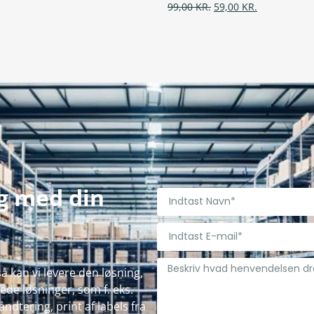
99,00
KR.
59,00
KR.
ig med din
å kan vi levere den løsning,
de løsninger, som f. eks.
ndtering, print af labels fra