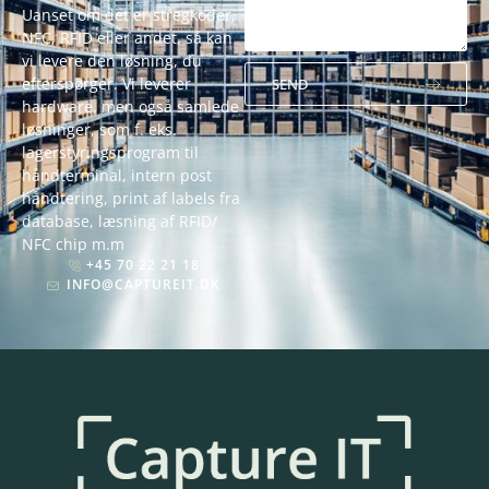
Uanset om det er stregkoder,
NFC, RFID eller andet, så kan
vi levere den løsning, du
efterspørger. Vi leverer
SEND
hardware, men også samlede
Alternative:
løsninger, som f. eks.
lagerstyringsprogram til
håndterminal, intern post
håndtering, print af labels fra
database, læsning af RFID/
NFC chip m.m
+45 70 22 21 18
INFO@CAPTUREIT.DK