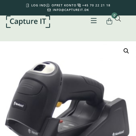
LOG IND
OPRET KONTO
+45 70 22 21 18
INFO@CAPTUREIT.DK
0
Din kurv er tom.
0,00
kr.
Subtotal:
0,00
kr.
inkl. moms
KØB FOR
500,00
KR.
MERE FOR GRATIS FRAGT
SE KURV
GÅ TIL KASSE