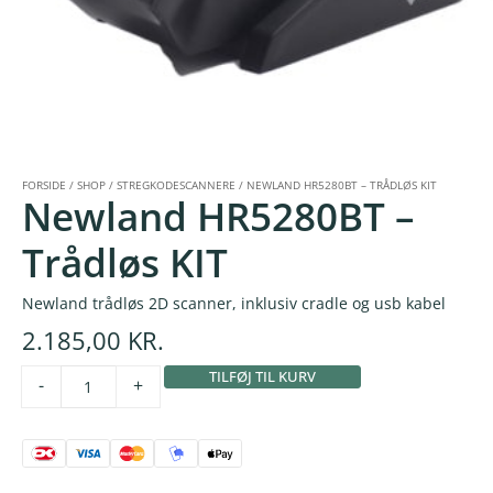
FORSIDE
/
SHOP
/
STREGKODESCANNERE
/
NEWLAND HR5280BT – TRÅDLØS KIT
Newland HR5280BT –
Trådløs KIT
Newland trådløs 2D scanner, inklusiv cradle og usb kabel
2.185,00
KR.
TILFØJ TIL KURV
Alternative:
-
+