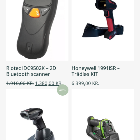
Riotec iDC9502K – 2D
Honeywell 1991iSR –
Bluetooth scanner
Trådløs KIT
1.910,00
KR.
1.380,00
KR.
6.399,00
KR.
48%