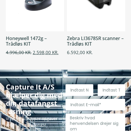
Honeywell 1472g –
Zebra LI3678SR scanner –
Trådløs KIT
Trådløs KIT
4.996,00
KR.
2.598,00
KR.
6.592,00
KR.
Capture It A/S
hjælper dig med
din datafangst
løsning
Vi løfter alle typer opgaver
inden for datafangst.