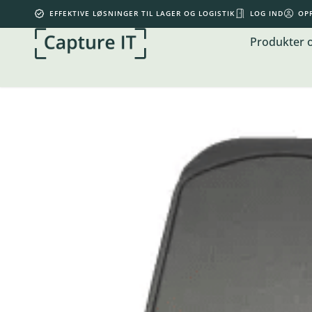
EFFEKTIVE LØSNINGER TIL LAGER OG LOGISTIK
LOG IND
OP
Produkter 
Din kurv er tom.
0,00
kr.
Subtotal:
0,00
kr.
inkl. moms
KØB FOR
500,00
KR.
MERE FOR GRATIS FRAGT
SE KURV
GÅ TIL KASSE