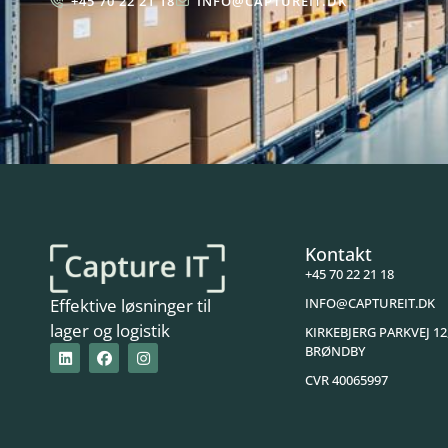
+45 70 22 21 18
INFO@CAPTUREIT.DK
Kontakt
+45 70 22 21 18
INFO@CAPTUREIT.DK
Effektive løsninger til
lager og logistik
KIRKEBJERG PARKVEJ 12
BRØNDBY
CVR 40065997