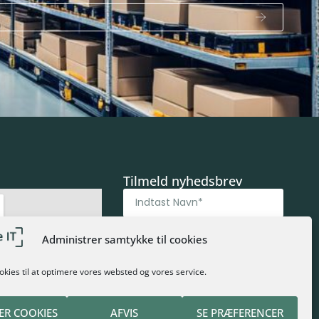
Tilmeld nyhedsbrev
Administrer samtykke til cookies
okies til at optimere vores websted og vores service.
TILMELD NYHEDSBREV
Alternative:
ER COOKIES
AFVIS
SE PRÆFERENCER