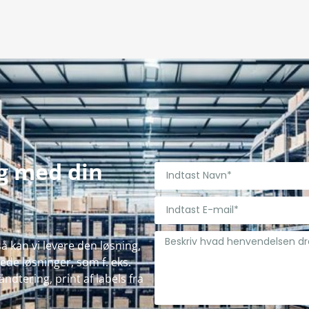
ig med din
å kan vi levere den løsning,
de løsninger, som f. eks.
ndtering, print af labels fra