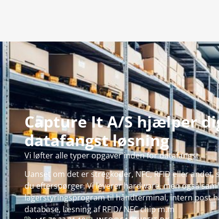
Capture It A/S hjælper d
datafangst løsning
Vi løfter alle typer opgaver inden for datafangst.
Uanset om det er stregkoder, NFC, RFID eller andet, s
du efterspørger. Vi leverer hardware, men også samle
lagerstyringsprogram til håndterminal, intern post hå
database, læsning af RFID/ NFC chip m.m