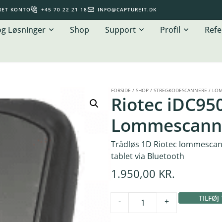
RET KONTO
+45 70 22 21 18
INFO@CAPTUREIT.DK
og Løsninger
Shop
Support
Profil
Refe
FORSIDE
/
SHOP
/
STREGKODESCANNERE
/
LOM
Riotec iDC95
Lommescanne
Trådløs 1D Riotec lommescann
tablet via Bluetooth
1.950,00
KR.
TILFØJ
-
+