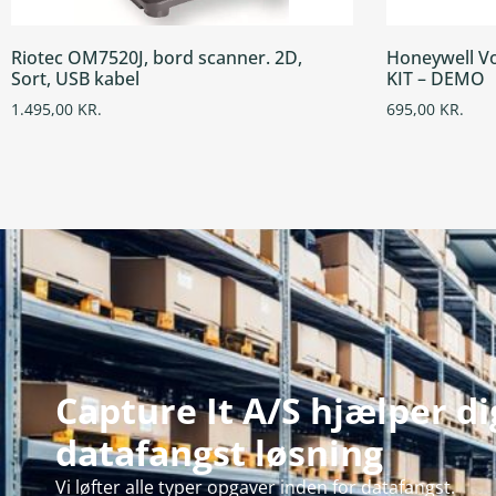
Riotec OM7520J, bord scanner. 2D,
Honeywell Vo
Sort, USB kabel
KIT – DEMO
1.495,00
KR.
695,00
KR.
Capture It A/S hjælper d
datafangst løsning
Vi løfter alle typer opgaver inden for datafangst.