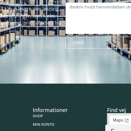
å kan vi levere den løsning,
de løsninger, som f. eks.
ndtering, print af labels fra
SEND
Alternative:
Informationer
Find vej
SHOP
MIN KONTO