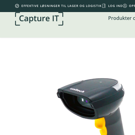
EFFEKTIVE LØSNINGER TIL LAGER OG LOGISTIK
LOG IND
OP
Produkter 
Din kurv er tom.
0,00
kr.
Subtotal:
0,00
kr.
inkl. moms
KØB FOR
500,00
KR.
MERE FOR GRATIS FRAGT
SE KURV
GÅ TIL KASSE