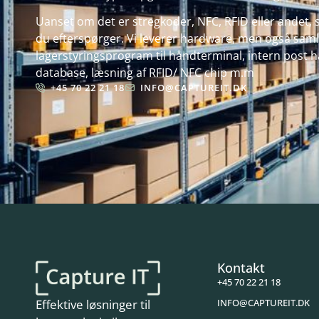
Uanset om det er stregkoder, NFC, RFID eller andet, s
du efterspørger. Vi leverer hardware, men også samle
lagerstyringsprogram til håndterminal, intern post hå
database, læsning af RFID/ NFC chip m.m
+45 70 22 21 18
INFO@CAPTUREIT.DK
Kontakt
+45 70 22 21 18
INFO@CAPTUREIT.DK
Effektive løsninger til