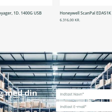
yager, 1D. 1400G USB
Honeywell ScanPal EDA51K
6.316,00
KR.
ig med din