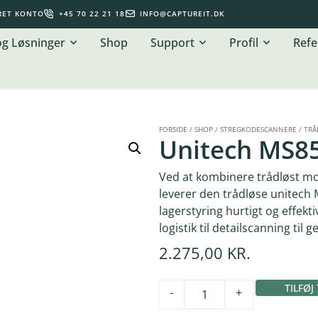
RET KONTO
+45 70 22 21 18
INFO@CAPTUREIT.DK
og Løsninger
Shop
Support
Profil
Refe
FORSIDE
/
SHOP
/
STREGKODESCANNERE
/
TRÅ
Unitech MS8
Ved at kombinere trådløst mo
leverer den trådløse unitech
lagerstyring hurtigt og effektiv
logistik til detailscanning til
2.275,00
KR.
TILFØJ
-
+