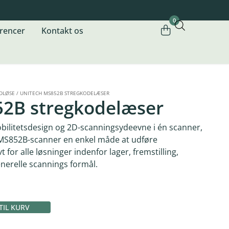
0
rencer
Kontakt os
DLØSE
/
UNITECH MS852B STREGKODELÆSER
52B stregkodelæser
bilitetsdesign og 2D-scanningsydeevne i én scanner,
 MS852B-scanner en enkel måde at udføre
t for alle løsninger indenfor lager, fremstilling,
 generelle scannings formål.
 TIL KURV
Alternative: