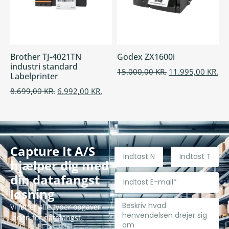
Brother TJ-4021TN
Godex ZX1600i
industri standard
15.000,00
KR.
11.995,00
KR.
Labelprinter
8.699,00
KR.
6.992,00
KR.
Capture It A/S
hjælper dig med
din datafangst
løsning
Vi løfter alle typer opgaver
inden for datafangst.