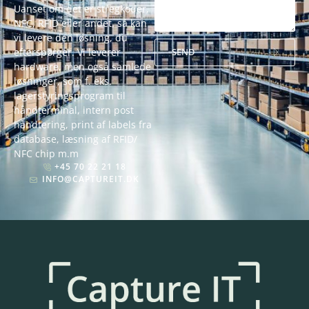
Uanset om det er stregkoder,
NFC, RFID eller andet, så kan
vi levere den løsning, du
efterspørger. Vi leverer
SEND
hardware, men også samlede
Alternative:
løsninger, som f. eks.
lagerstyringsprogram til
håndterminal, intern post
håndtering, print af labels fra
database, læsning af RFID/
NFC chip m.m
+45 70 22 21 18
INFO@CAPTUREIT.DK