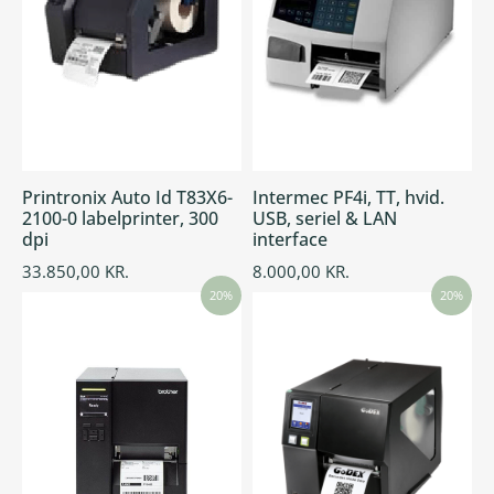
Printronix Auto Id T83X6-
Intermec PF4i, TT, hvid.
2100-0 labelprinter, 300
USB, seriel & LAN
dpi
interface
33.850,00
KR.
8.000,00
KR.
20%
20%