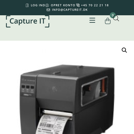
LOG IND
OPRET KONTO
+45 70 22 21 18
INFO@CAPTUREIT.DK
0
Din kurv er tom.
0,00
kr.
Subtotal:
0,00
kr.
inkl. moms
KØB FOR
500,00
KR.
MERE FOR GRATIS FRAGT
SE KURV
GÅ TIL KASSE