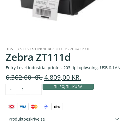
FORSIDE
/
SHOP
/
LABELPRINTERE
/
INDUSTRI
/
ZEBRA ZT111D
Zebra ZT111d
Entry-Level industrial printer. 203 dpi opløsning. USB & LAN
6.362,00
KR.
4.809,00
KR.
TILFØJ TIL KURV
Alternative:
-
+
Produktbeskrivelse