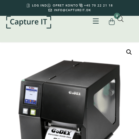
LOG IND
OPRET KONTO
+45 70 22 21 18
INFO@CAPTUREIT.DK
0
Din kurv er tom.
0,00
kr.
Subtotal:
0,00
kr.
inkl. moms
KØB FOR
500,00
KR.
MERE FOR GRATIS FRAGT
SE KURV
GÅ TIL KASSE