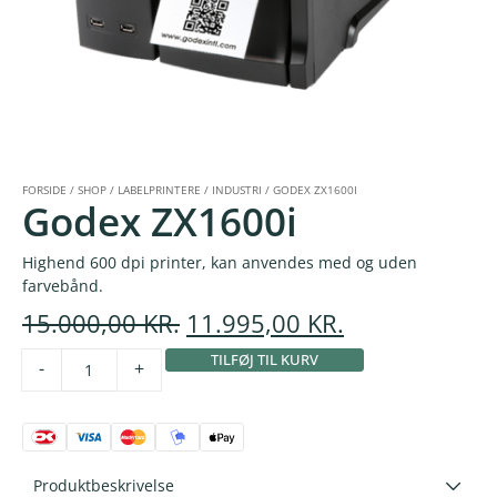
FORSIDE
/
SHOP
/
LABELPRINTERE
/
INDUSTRI
/
GODEX ZX1600I
Godex ZX1600i
Highend 600 dpi printer, kan anvendes med og uden
farvebånd.
15.000,00
KR.
11.995,00
KR.
TILFØJ TIL KURV
Alternative:
-
+
Produktbeskrivelse