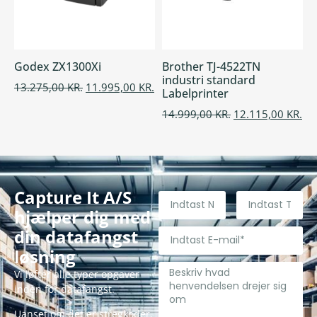
Godex ZX1300Xi
Brother TJ-4522TN
industri standard
13.275,00
KR.
11.995,00
KR.
Labelprinter
14.999,00
KR.
12.115,00
KR.
Capture It A/S
hjælper dig med
din datafangst
løsning
Vi løfter alle typer opgaver
inden for datafangst.
Uanset om det er stregkoder,