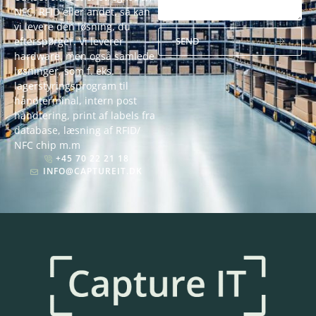
NFC, RFID eller andet, så kan
vi levere den løsning, du
efterspørger. Vi leverer
SEND
hardware, men også samlede
Alternative:
løsninger, som f. eks.
lagerstyringsprogram til
håndterminal, intern post
håndtering, print af labels fra
database, læsning af RFID/
NFC chip m.m
+45 70 22 21 18
INFO@CAPTUREIT.DK