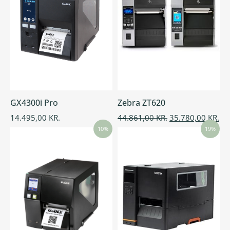
GX4300i Pro
Zebra ZT620
14.495,00
KR.
44.861,00
KR.
35.780,00
KR.
10%
19%