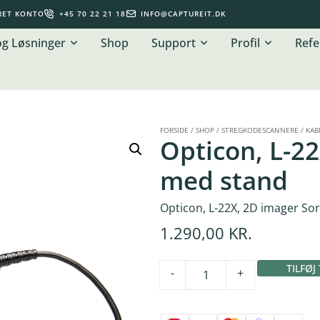
RET KONTO
+45 70 22 21 18
INFO@CAPTUREIT.DK
og Løsninger
Shop
Support
Profil
Refe
FORSIDE
/
SHOP
/
STREGKODESCANNERE
/
KAB
Opticon, L-22
med stand
Opticon, L-22X, 2D imager So
1.290,00
KR.
TILFØJ
-
+