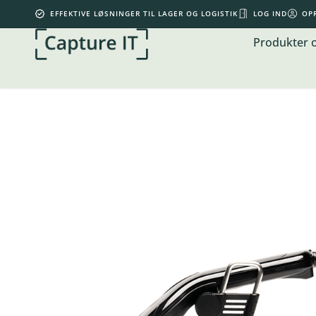
EFFEKTIVE LØSNINGER TIL LAGER OG LOGISTIK
LOG IND
OP
Produkter 
Din kurv er tom.
0,00
kr.
Subtotal:
0,00
kr.
inkl. moms
KØB FOR
500,00
KR.
MERE FOR GRATIS FRAGT
SE KURV
GÅ TIL KASSE