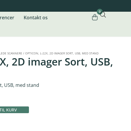
0
rencer
Kontakt os
LEDE SCANNERE
/
OPTICON, L-22X, 2D IMAGER SORT, USB, MED STAND
X, 2D imager Sort, USB,
rt, USB, med stand
 TIL KURV
Alternative: