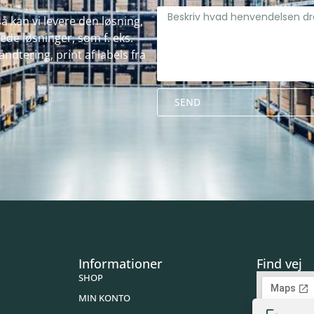
å kan vi levere den løsning,
de løsninger, som f. eks.
ndtering, print af labels fra
SEND
Alternative:
Informationer
Find vej
SHOP
MIN KONTO