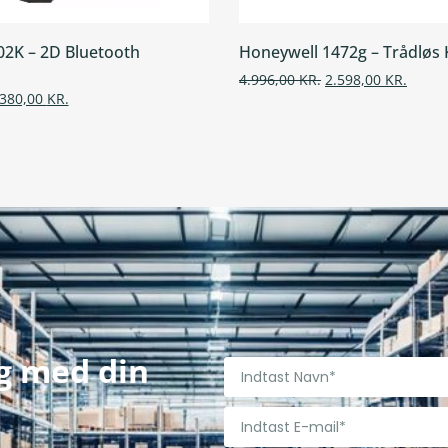
02K – 2D Bluetooth
Honeywell 1472g – Trådløs 
4.996,00
KR.
2.598,00
KR.
.380,00
KR.
ig med din