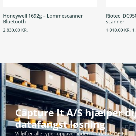
Honeywell 1692g – Lommescanner
Riotec iDC95
Bluetooth
scanner
2.830,00
KR.
1.910,00
KR.
1
Capture It A/S hjælper d
datafangst løsning
Vi løfter alle typer opgaver inden for datafangst.