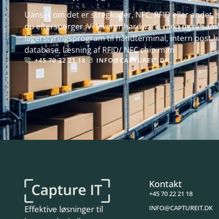
Uanset om det er stregkoder, NFC, RFID eller andet, s
du efterspørger. Vi leverer hardware, men også samle
lagerstyringsprogram til håndterminal, intern post hå
database, læsning af RFID/ NFC chip m.m
+45 70 22 21 18
INFO@CAPTUREIT.DK
Kontakt
+45 70 22 21 18
INFO@CAPTUREIT.DK
Effektive løsninger til